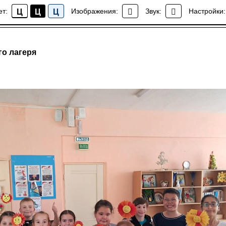
ет:
Изображения:
Звук:
Настройки:
Ц
Ц
Ц
Новости лагеря
го лагеря