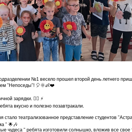
одразделении №1 весело прошел второй день летнего приш
м "Непоседы"! 🎈🌞👶❤️
ной зарядки. 🏃‍♂️ ⚡️
ребята вкусно и полезно позавтракали.
я стало театрализованное представление студентов "Астр
а " 🌟🎶
ые чудеса " ребята изготовили солнышко, вложив все свое