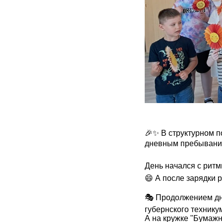
🎉✨ В структурном п
дневным пребывание
День начался с ритмич
😄 А после зарядки 
🎭 Продолжением дн
губернского техникум
А на кружке "Бумажн