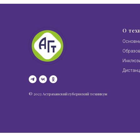
О тех
Основны
Образо
Инклюзи
Дистанц
© 2023 Астраханский губернский техникум