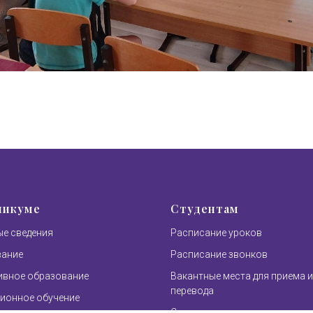
никуме
Студентам
е сведения
Расписание уроков
вание
Расписание звонков
вное образование
Вакантные места для приема и
перевода
ионное обучение
Стипендия и другие виды