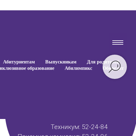
Абитуриентам
Выпускникам
Для родителей
нклюзивное образование
Абилимпикс
Обкредит
Абитуриентам
Выпускникам
Для родителей
нклюзивное образование
Абилимпикс
Обкредит
Техникум: 52-24-84