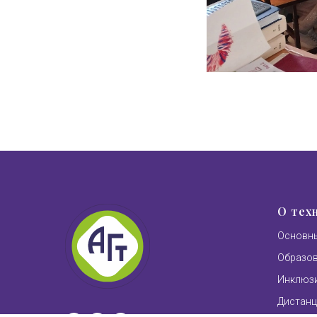
О тех
Основны
Образо
Инклюзи
Дистанц