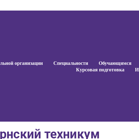
ельной организации
Специальности
Обучающимся
Курсовая подготовка
И
ельной организации
Специальности
Обучающимся
Курсовая подготовка
И
ернский техникум