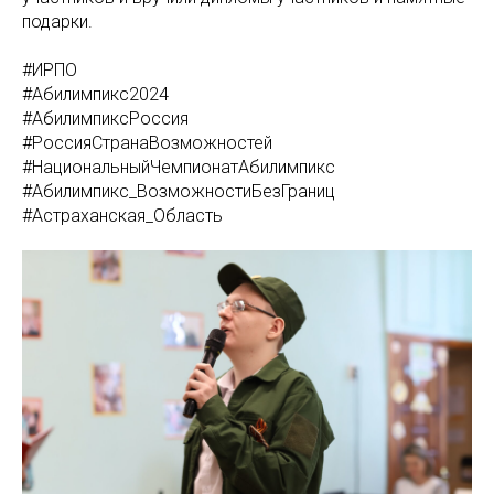
подарки.
#ИРПО
#Абилимпикс2024
#АбилимпиксРоссия
#РоссияСтранаВозможностей
#НациональныйЧемпионатАбилимпикс
#Абилимпикс_ВозможностиБезГраниц
#Астраханская_Область