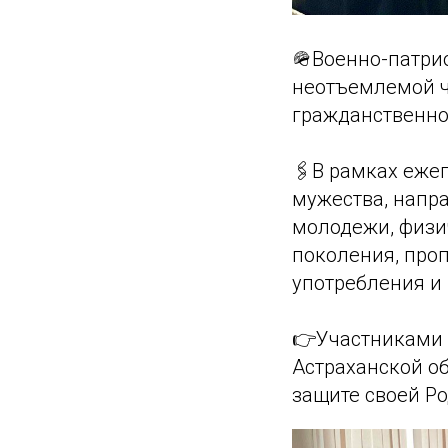
🪖Военно-патри
неотъемлемой ч
гражданственно
🖇️В рамках еже
мужества, напр
молодежи, физи
поколения, про
употребления и
👉Участниками 
Астраханской об
защите своей Ро