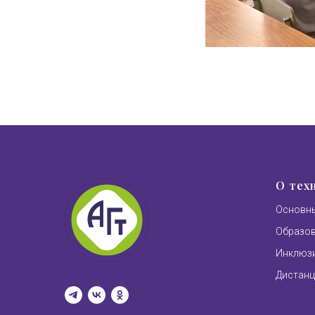
О тех
Основны
Образо
Инклюзи
Дистанц