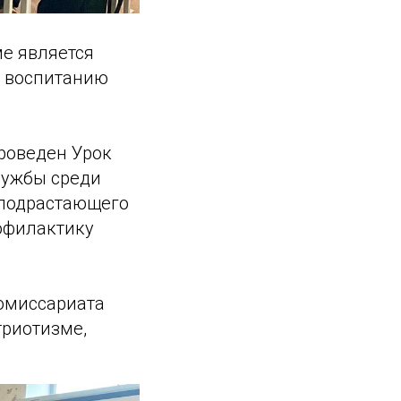
е является
и воспитанию
проведен Урок
лужбы среди
 подрастающего
офилактику
омиссариата
триотизме,