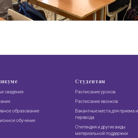
никуме
Студентам
е сведения
Расписание уроков
вание
Расписание звонков
вное образование
Вакантные места для приема и
перевода
ионное обучение
Стипендия и другие виды
материальной поддержки