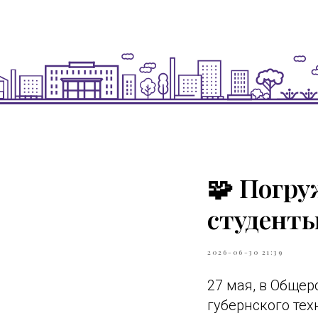
🧩 Погру
студенты
2026-06-30 21:39
27 мая, в Общер
губернского тех