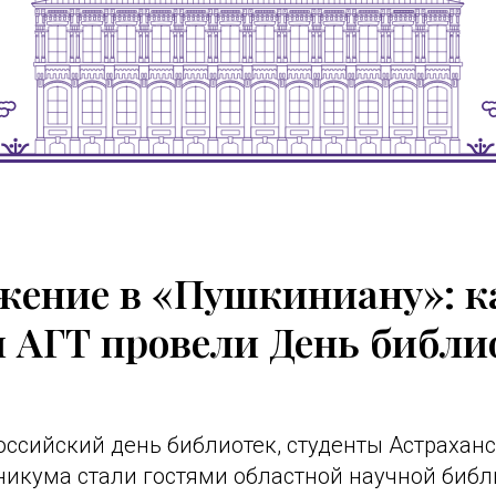
жение в «Пушкиниану»: к
 АГТ провели День библи
оссийский день библиотек, студенты Астрахан
никума стали гостями областной научной библи