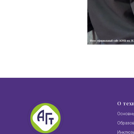
О тех
Основны
Образо
Инклюзи