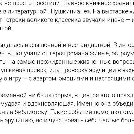
а не просто посетили главное книжное хранил
 в литературной «Пушкиниане». На выставке «
» строки великого классика звучали иначе — 
ушой.
ыдалась насыщенной и нестандартной. В инте
енты получали от героя романа живые, остроум
ты на самые неожиданные жизненные вопросы
Пушкина» превратила проверку эрудиции в за
ую игру — с азартом, эмоциями и настоящими 
ременной ни была форма, в центре этого праз
 мудрая и вдохновляющая. Именно она объедин
ень в библиотеку. Такие события помогают сту
ь эрудицию, но и чувствовать себя частью бо