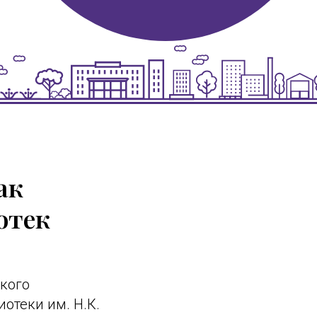
ак
отек
ского
отеки им. Н.К.