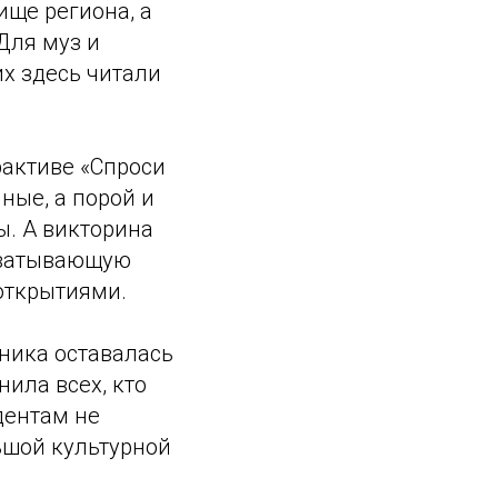
ище региона, а
Для муз и
их здесь читали
рактиве «Спроси
ные, а порой и
. А викторина
хватывающую
открытиями.
дника оставалась
ила всех, кто
дентам не
льшой культурной