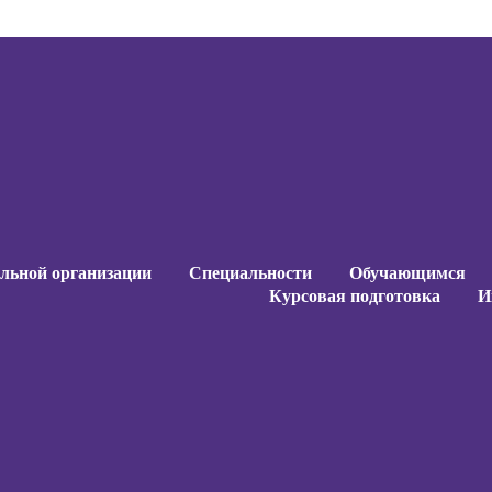
ельной организации
Специальности
Обучающимся
Курсовая подготовка
И
ельной организации
Специальности
Обучающимся
Курсовая подготовка
И