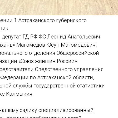
лении 1 Астраханского губернского
ник.
 депутат ГД РФ ФС Леонид Анатольевич
рахань» Магомедов Юсуп Магомедович,
ионального отделения Общероссийской
низации «Союз женщин России»
представители Следственного управления
 Федерации по Астраханской области,
ной службы государственной статистики
ике Калмыкия.
 нашему садику специализированный