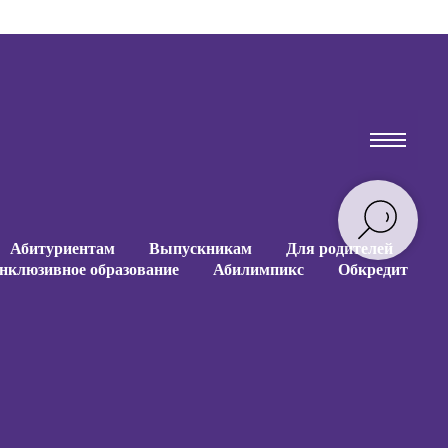
Абитуриентам
Выпускникам
Для родителей
нклюзивное образование
Абилимпикс
Обкредит
Абитуриентам
Выпускникам
Для родителей
нклюзивное образование
Абилимпикс
Обкредит