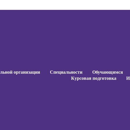
ельной организации
Специальности
Обучающимся
Курсовая подготовка
И
ельной организации
Специальности
Обучающимся
Курсовая подготовка
И