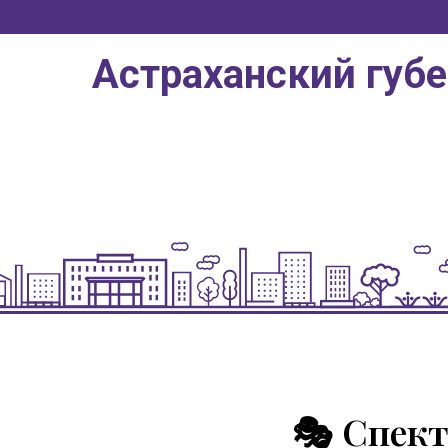
Астраханский губ
🎭 Спект