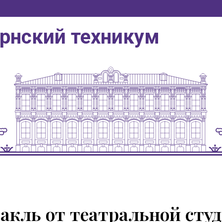
ернский техникум
акль от театральной сту