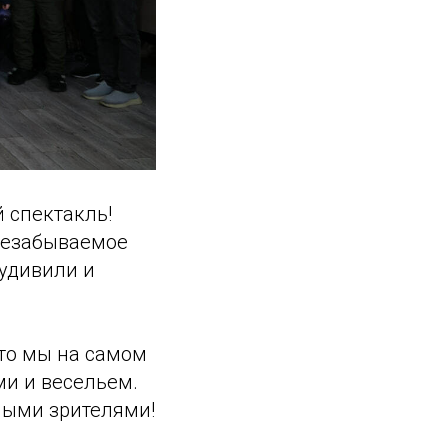
 спектакль!
 незабываемое
 удивили и
что мы на самом
и и весельем.
юными зрителями!