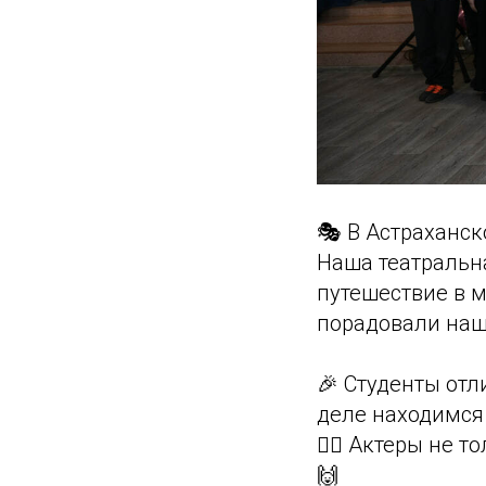
🎭 В Астраханс
Наша театральн
путешествие в м
порадовали наш
🎉 Студенты отл
деле находимся
🤹‍♀️ Актеры не
🙌