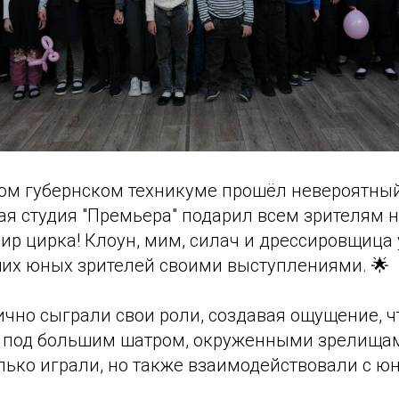
ком губернском техникуме прошёл невероятный
ая студия "Премьера" подарил всем зрителям
ир цирка! Клоун, мим, силач и дрессировщица
их юных зрителей своими выступлениями. 🌟
ично сыграли свои роли, создавая ощущение, 
 под большим шатром, окруженными зрелищам
 только играли, но также взаимодействовали с 