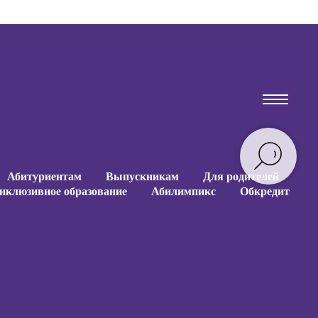
Абитуриентам
Выпускникам
Для родителей
нклюзивное образование
Абилимпикс
Обкредит
Абитуриентам
Выпускникам
Для родителей
нклюзивное образование
Абилимпикс
Обкредит