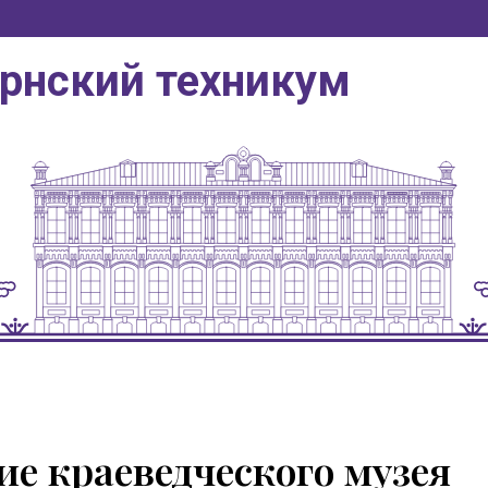
ернский техникум
е краеведческого музея