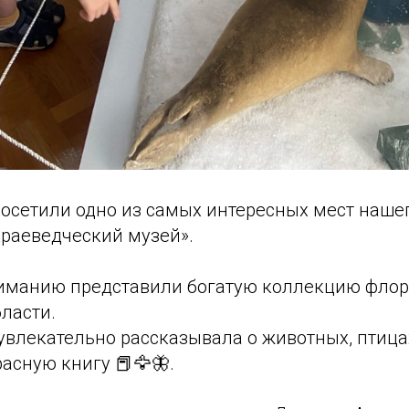
посетили одно из самых интересных мест нашег
краеведческий музей».
иманию представили богатую коллекцию фло
ласти.
увлекательно рассказывала о животных, птица
асную книгу 📕🦅🦋.