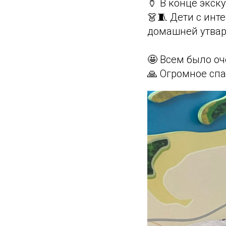
🏺 В конце экск
👗🧵 Дети с ин
домашней утвар
🤩 Всем было оч
🙏 Огромное спа