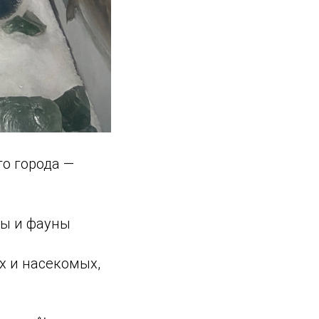
о города —
ры и фауны
х и насекомых,