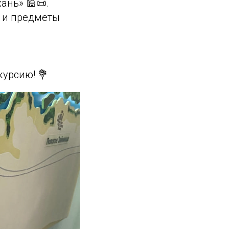
ань» 🕌📜.
 и предметы
курсию! 💐