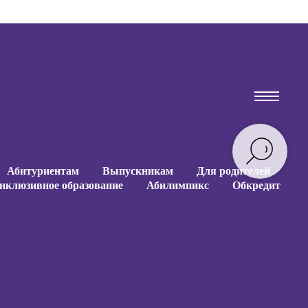
Абитуриентам
Выпускникам
Для родителей
нклюзивное образование
Абилимпикс
Обкредит
Абитуриентам
Выпускникам
Для родителей
нклюзивное образование
Абилимпикс
Обкредит