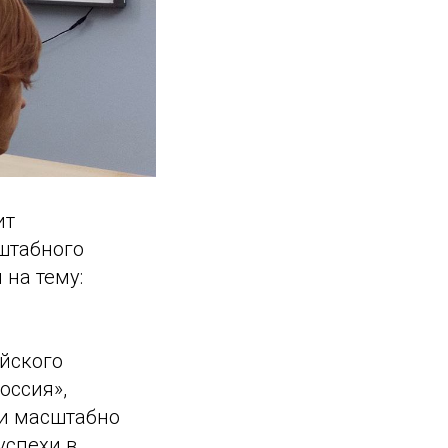
ит
штабного
на тему:
йского
оссия»,
 и масштабно
успехи в