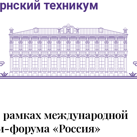
ернский техникум
в рамках международной
и-форума «Россия»