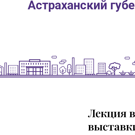
Астраханский губ
Лекция 
выставк