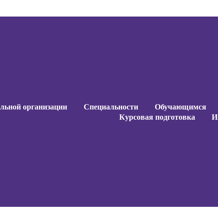
ельной организации
Специальности
Обучающимся
Курсовая подготовка
И
ельной организации
Специальности
Обучающимся
Курсовая подготовка
И