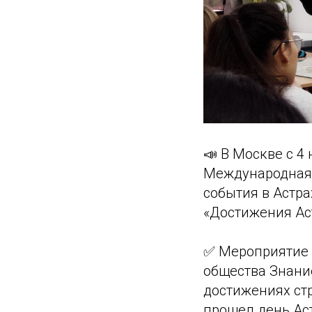
📣 В Москве с 4
Международная 
события в Астр
«Достижения Ас
✅ Мероприятие 
общества Знание
достижениях стр
прошел день Аст