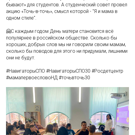
бывают» для студентов. А студенческий совет провел
акцию «Точь-в-точь», смысл которой - "Я и мама в
одном стиле".
🤗С каждым годом День матери становится всё
популярнее в российском обществе. Сколько бы
хороших, добрых слов мы ни говорили своим мамам,
сколько бы поводов для этого ни придумали, лишними
они не будут.
#НавигаторыСПО #НавигаторыСПО30 #Росдетцентр
#мамапервоесловоНД #точьвточь30