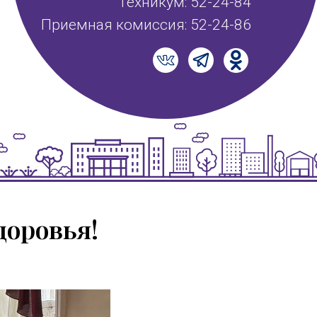
Техникум: 52-24-84
Приемная комиссия: 52-24-86
оровья!