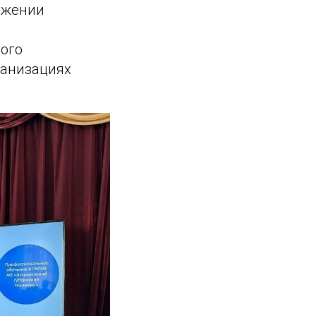
ижении
ого
ганизациях