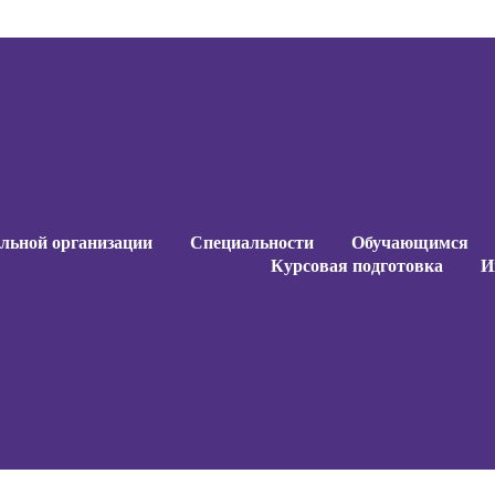
ельной организации
Специальности
Обучающимся
Курсовая подготовка
И
ельной организации
Специальности
Обучающимся
Курсовая подготовка
И