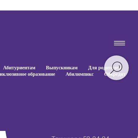
Абитуриентам
Выпускникам
Для родителей
нклюзивное образование
Абилимпикс
Обкредит
Абитуриентам
Выпускникам
Для родителей
нклюзивное образование
Абилимпикс
Обкредит