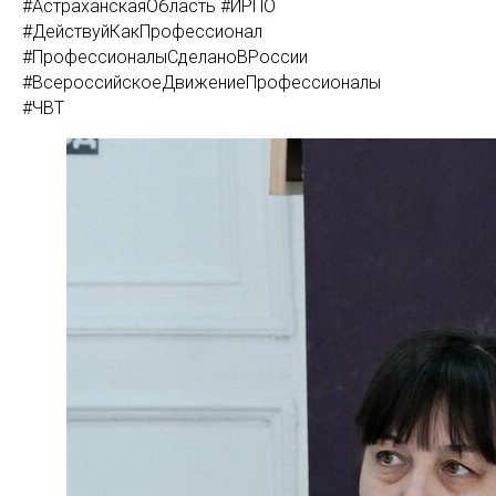
#АстраханскаяОбласть #ИРПО
#ДействуйКакПрофессионал
#ПрофессионалыСделаноВРоссии
#ВсероссийскоеДвижениеПрофессионалы
#ЧВТ