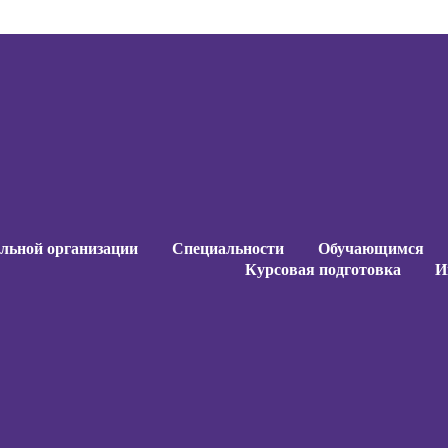
ельной организации
Специальности
Обучающимся
Курсовая подготовка
И
ельной организации
Специальности
Обучающимся
Курсовая подготовка
И