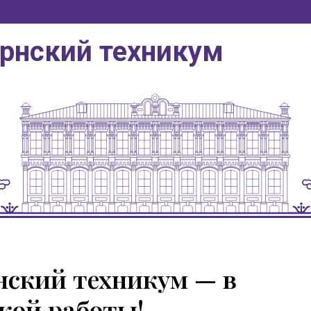
ернский техникум
нский техникум — в
кой работы!