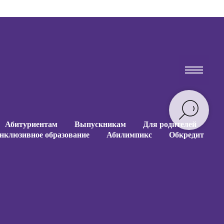
Абитуриентам
Выпускникам
Для родителей
нклюзивное образование
Абилимпикс
Обкредит
Абитуриентам
Выпускникам
Для родителей
нклюзивное образование
Абилимпикс
Обкредит