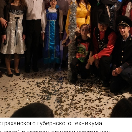
страханского губернского техникума