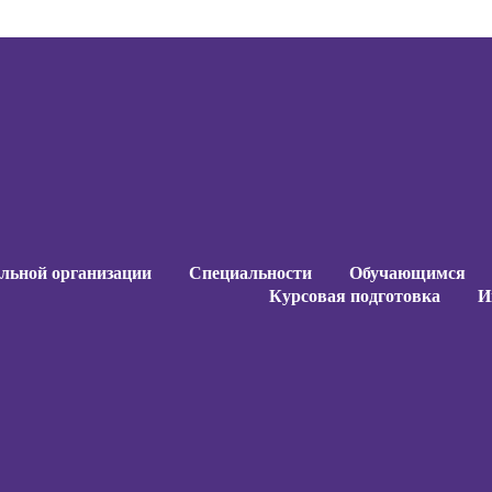
ельной организации
Специальности
Обучающимся
Курсовая подготовка
И
ельной организации
Специальности
Обучающимся
Курсовая подготовка
И