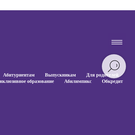
Абитуриентам
Выпускникам
Для родителей
нклюзивное образование
Абилимпикс
Обкредит
Абитуриентам
Выпускникам
Для родителей
нклюзивное образование
Абилимпикс
Обкредит