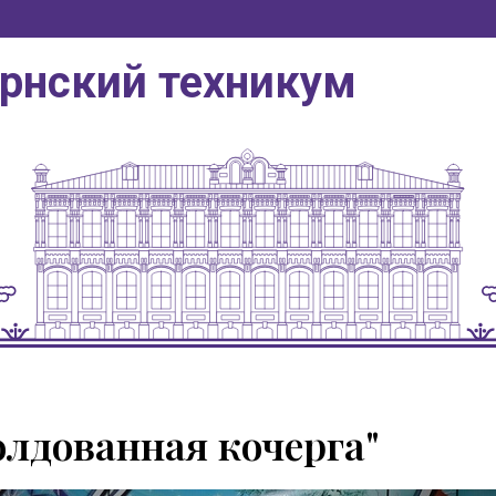
ернский техникум
олдованная кочерга"