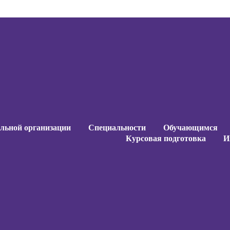
ельной организации
Специальности
Обучающимся
Курсовая подготовка
И
ельной организации
Специальности
Обучающимся
Курсовая подготовка
И