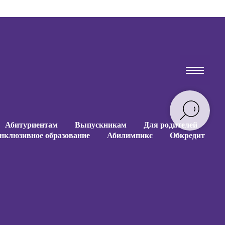
Абитуриентам
Выпускникам
Для родителей
нклюзивное образование
Абилимпикс
Обкредит
Абитуриентам
Выпускникам
Для родителей
нклюзивное образование
Абилимпикс
Обкредит