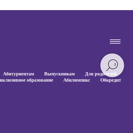
Абитуриентам
Выпускникам
Для родителей
нклюзивное образование
Абилимпикс
Обкредит
Абитуриентам
Выпускникам
Для родителей
нклюзивное образование
Абилимпикс
Обкредит