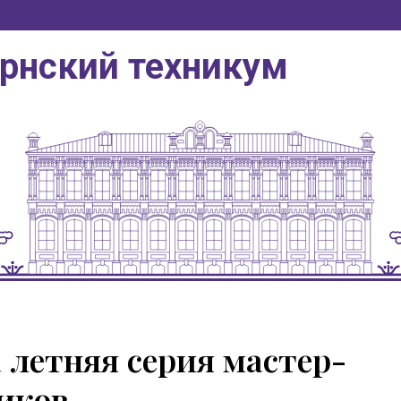
ернский техникум
 летняя серия мастер-
иков