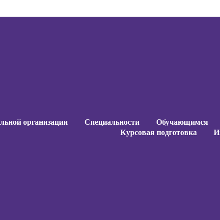
ельной организации
Специальности
Обучающимся
Курсовая подготовка
И
ельной организации
Специальности
Обучающимся
Курсовая подготовка
И