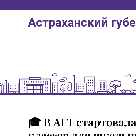
Астраханский губ
🎓 В АГТ стартовала
классов для школьн