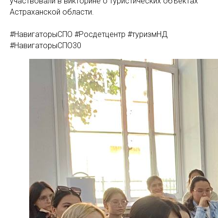
участвовали в викторине о туристических объектах
Астраханской области.
#НавигаторыСПО #Росдетцентр #туризмНД
#НавигаторыСПО30