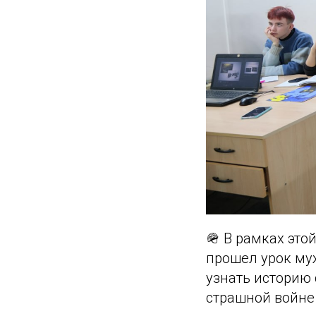
🪖 В рамках это
прошел урок му
узнать историю 
страшной войне