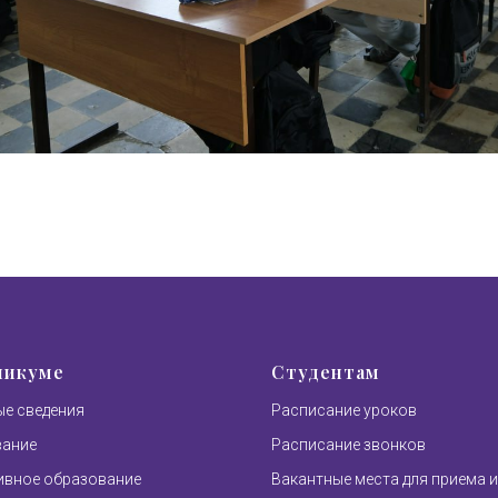
никуме
Студентам
е сведения
Расписание уроков
вание
Расписание звонков
вное образование
Вакантные места для приема и