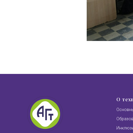
О тех
Основны
Образо
Инклюзи