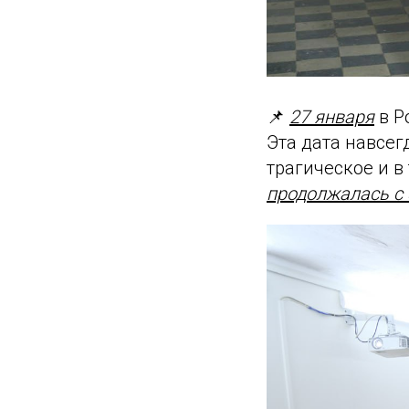
📌
27 января
в Р
Эта дата навсег
трагическое и в
продолжалась с 8