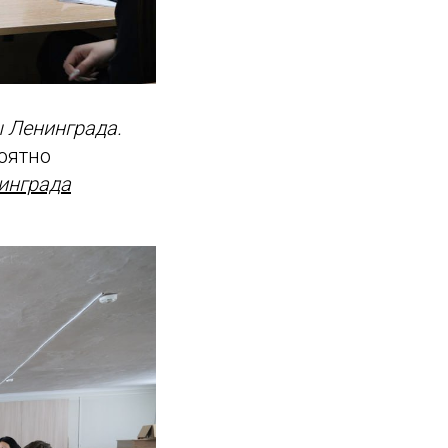
ы Ленинграда.
оятно
инграда