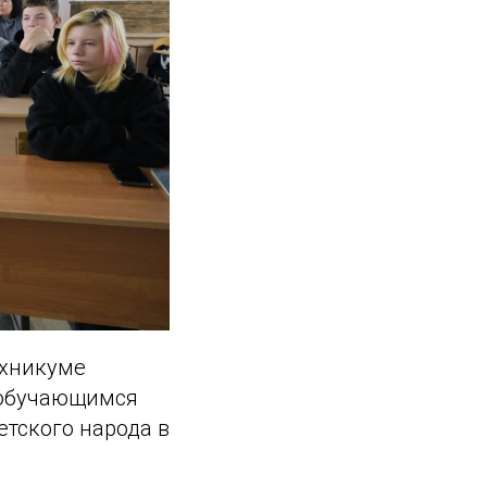
ехникуме
 обучающимся
етского народа в