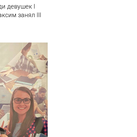
ди девушек I
сим занял III