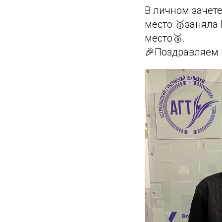
В личном зачете
место 🥇заняла
место🥉.
🎉Поздравляем 