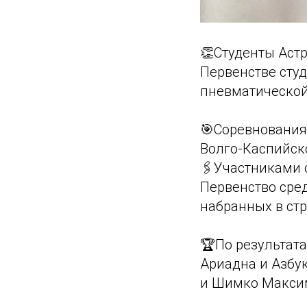
👏Студенты Астр
Первенстве студ
пневматической
🎯Соревнования 
Волго-Каспийск
🖇️Участниками 
Первенство сре
набранных в ст
🏆По результат
Ариадна и Азбук
и Шимко Макси