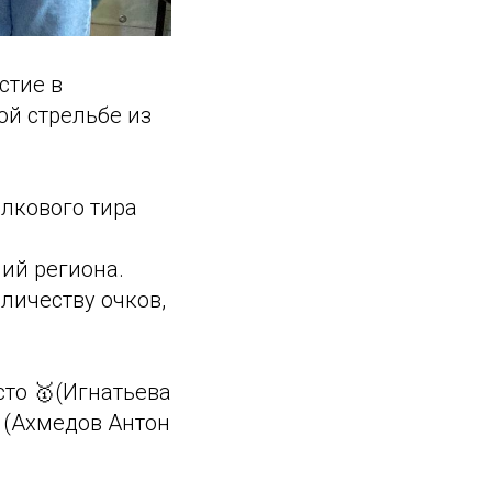
стие в
ой стрельбе из
елкового тира
ий региона.
личеству очков,
то 🥇(Игнатьева
о (Ахмедов Антон