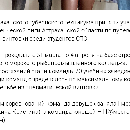
аханского губернского техникума приняли уча
енческой лиги Астраханской области по пулев
 винтовки среди студентов СПО.
проходили с 31 марта по 4 апреля на базе стр
ого морского рыбопромышленного колледжа.
состязаний стали команды 20 учебных заведен
ди команд определялось по максимальному ко
рельбе из пневматической винтовки.
ам соревнований команда девушек заняла I мес
ина Кристина), а команда юношей – III🥉мест
м).