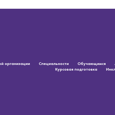
ой организации
Специальности
Обучающимся
Курсовая подготовка
Инк
ой организации
Специальности
Обучающимся
Курсовая подготовка
Инк