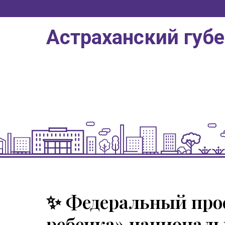
Астраханский губ
✨ Федеральный прое
ребенка» националь