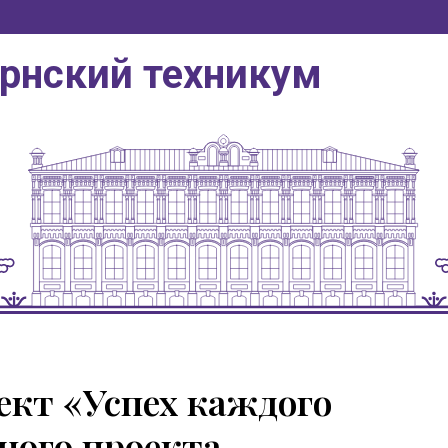
ернский техникум
кт «Успех каждого
ного проекта