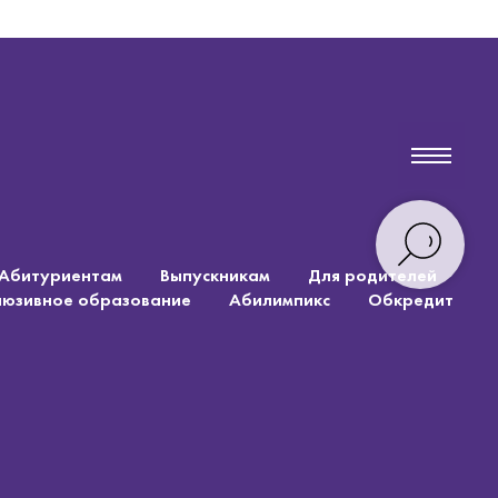
Абитуриентам
Выпускникам
Для родителей
люзивное образование
Абилимпикс
Обкредит
Абитуриентам
Выпускникам
Для родителей
люзивное образование
Абилимпикс
Обкредит