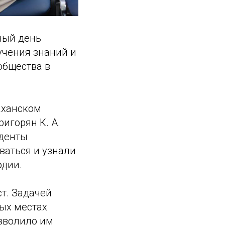
ный день
учения знаний и
общества в
раханском
игорян К. А.
уденты
ваться и узнали
одии.
ст. Задачей
ых местах
озволило им