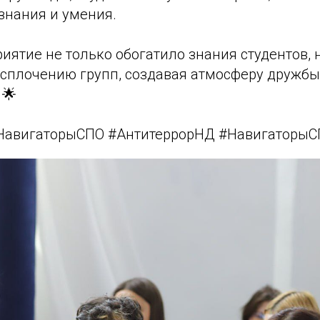
знания и умения.
иятие не только обогатило знания студентов, 
 сплочению групп, создавая атмосферу дружбы
 🌟
#НавигаторыСПО #АнтитеррорНД #Навигаторы