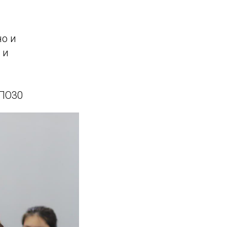
но и
 и
СПО30