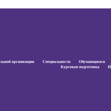
ельной организации
Специальности
Обучающимся
Курсовая подготовка
И
ельной организации
Специальности
Обучающимся
Курсовая подготовка
И