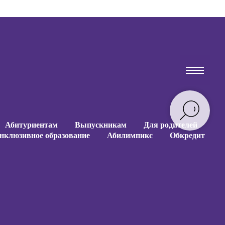
Абитуриентам
Выпускникам
Для родителей
нклюзивное образование
Абилимпикс
Обкредит
Абитуриентам
Выпускникам
Для родителей
нклюзивное образование
Абилимпикс
Обкредит