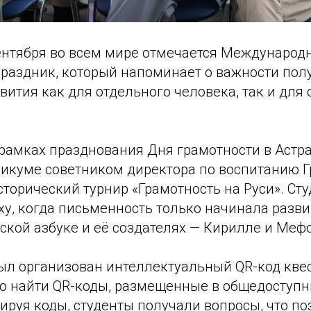
сентября во всем мире отмечается Международ
праздник, который напоминает о важности пол
вития как для отдельного человека, так и для 
в рамках празднования Дня грамотности в Аст
икуме советником директора по воспитанию Гр
торический турнир «Грамотность на Руси». Ст
ху, когда письменность только начинала разви
ской азбуке и её создателях — Кирилле и Меф
был организован интеллектуальный QR-код кве
ло найти QR-коды, размещенные в общедоступн
ируя коды, студенты получали вопросы, что п