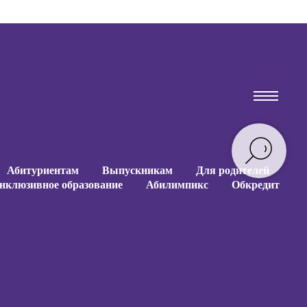
Абитуриентам
Выпускникам
Для родителей
нклюзивное образование
Абилимпикс
Обкредит
Абитуриентам
Выпускникам
Для родителей
нклюзивное образование
Абилимпикс
Обкредит