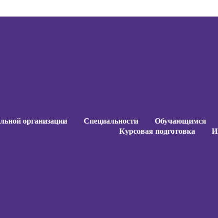
ельной организации
Специальности
Обучающимся
Курсовая подготовка
И
ельной организации
Специальности
Обучающимся
Курсовая подготовка
И